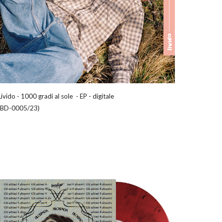
Livido
-
1000 gradi al sole
-
EP
-
d
igitale
(
BD-0005/23
)