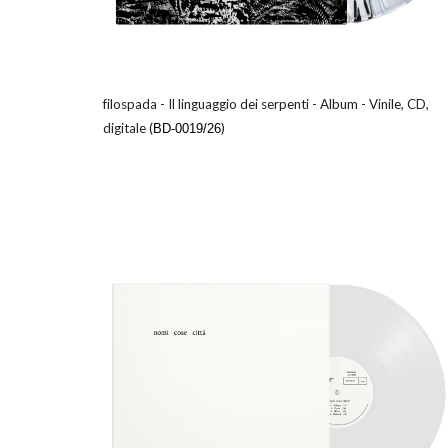
f
ilospada -
Il linguaggio dei serpenti
- Album - Vinile, CD,
digitale (
)
BD-0019/26