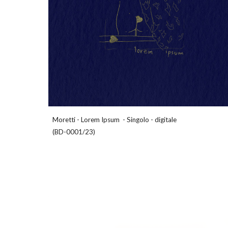
Moretti
-
Lorem Ipsum
-
Singolo
-
d
igitale
(
BD-0001/23
)