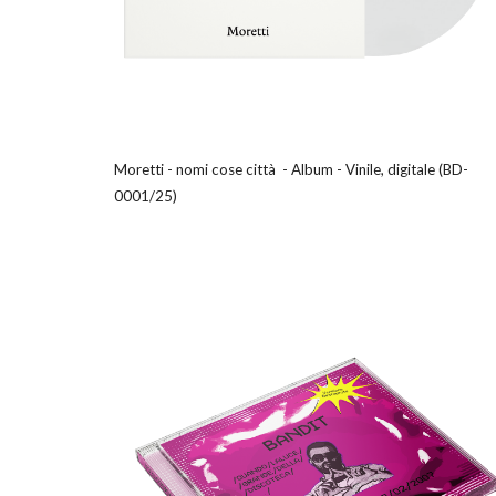
Moretti
-
nomi cose città
- Album - Vini
le, digitale
(BD-
00
01
/2
5
)