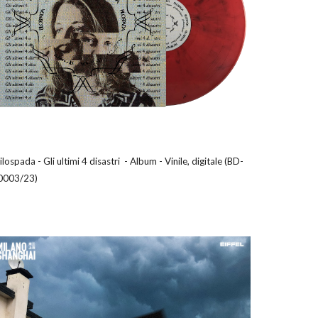
filospada
-
Gli ultimi 4 disastri
-
Album
-
Vinile, digitale
(
BD-
0003/23
)