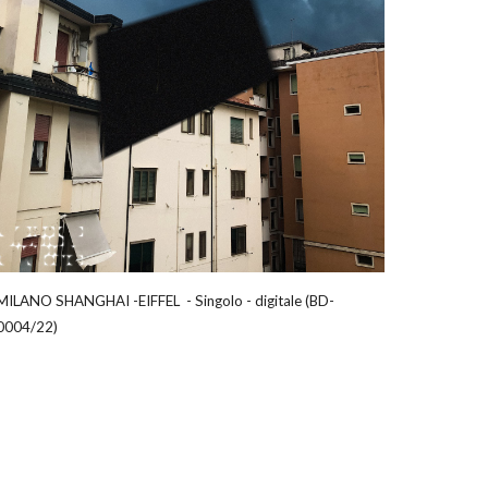
MILANO SHANGHAI -
EIFFEL
-
Singolo
-
d
igitale (
BD-
0004/22
)